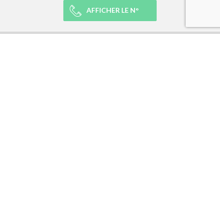
AFFICHER LE N°
NOTRE RÉSEAU
NOTRE EXPÉRIENCE
LÉGAL
NEWSLETTER
Abonnez-vous à la newsletter et recevez toutes les infos du réseau :
RÉSEAUX SOCIAUX