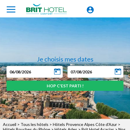
Je choisis mes dates
Accueil
>
Tous les hôtels
>
Hôtels Provence Alpes Côte d'Azur
>
Hôtels Bouches du Rhône
>
Hôtels Arles
>
Brit Hotel Acacias
> Nos