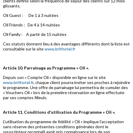
clients définis selon la fréquence de séjour des clients sur 12 mois
glissants.
Oli Guest : De 1 à 3 nuitées
Oli Friends : De 4 à 14 nuitées
Oli Family : A partir de 15 nuitées
Ces statuts donnent lieu à des avantages différents dont la liste est
consultable sur le site
www.brithotel.fr
Article 10. Parrainage au Programme « Oli ».
Depuis son « Compte Oli » disponible en ligne sur le site
www.brithotel.fr
, chaque client pourra inviter ses proches à rejoindre
le programme. Une offre de parrainage lui permettra de cumuler des
« Vouchers Oli » lors de la première réservation en ligne effectuée
par ses comptes filleuls.
Article 11. Conditions d'utilisation du Programme « Oli ».
L'utilisation du programme de fidélité « Oli » implique l'acceptation
sans réserve des présentes conditions générales dont le
souscripteur reconnaît avoir pris connaissance lors de son