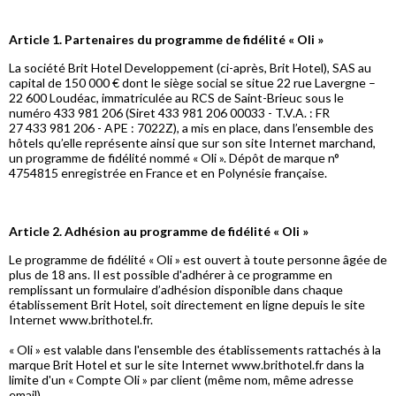
Article 1. Partenaires du programme de fidélité « Oli »
La société Brit Hotel Developpement (ci-après, Brit Hotel), SAS au
capital de 150 000 € dont le siège social se situe 22 rue Lavergne –
22 600 Loudéac, immatriculée au RCS de Saint-Brieuc sous le
numéro 433 981 206 (Siret 433 981 206 00033 - T.V.A. : FR
27 433 981 206 - APE : 7022Z), a mis en place, dans l’ensemble des
hôtels qu’elle représente ainsi que sur son site Internet marchand,
un programme de fidélité nommé « Oli ». Dépôt de marque n°
4754815 enregistrée en France et en Polynésie française.
Article 2. Adhésion au programme de fidélité « Oli »
Le programme de fidélité « Oli » est ouvert à toute personne âgée de
plus de 18 ans. Il est possible d'adhérer à ce programme en
remplissant un formulaire d’adhésion disponible dans chaque
établissement Brit Hotel, soit directement en ligne depuis le site
Internet www.brithotel.fr.
« Oli » est valable dans l'ensemble des établissements rattachés à la
marque Brit Hotel et sur le site Internet www.brithotel.fr dans la
limite d'un « Compte Oli » par client (même nom, même adresse
email).